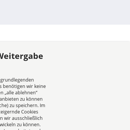
 Weitergabe
Das europäische Kanzlei-
Netzwerk
e grundlegenden
s benötigen wir keine
n „alle ablehnen“
anbieten zu können
he) zu speichern. Im
teigernde Cookies
 wir ausschließlich
Zertifiziertes
wickeln zu können.
Kanzleimanagement