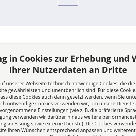
ng in Cookies zur Erhebung und
s
Ihrer Nutzerdaten an Dritte
e Mayer & Beyer: Seit
 auf unserer Webseite technisch notwendige Cookies, die di
München, Fachanwälte
te gewährleisten und unentbehrlich sind. Für diese Cookie
tsrecht, Familienrecht,
 dass diese Cookies auch dann gesetzt werden, wenn Sie unte
cht, Verkehrsrecht,
sch notwendige Cookies verwenden wir, um unsere Dienste 
echt und mehr.
orgenommene Einstellungen (wie z. B. die präferierte Sprac
iert auf die umfassende
illigung verwenden wir darüber hinaus weitere performances
ratung von
zungsmessung sowie externe Dienste). Die Cookies verwenden
sonen, Selbständigen,
ite Ihren Wünschen entsprechend anpassen und weiterent
men und Verbänden.